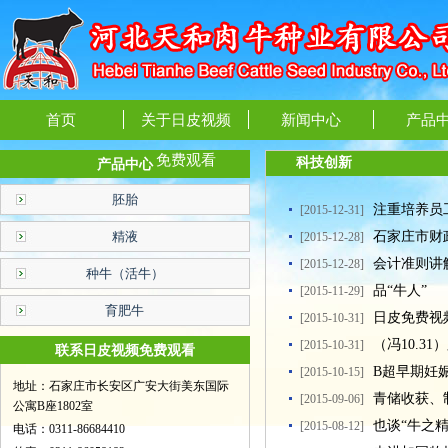
首页
关于日皮视频
新闻中心
产品
免费观看
科技创新
产品中心
胚胎
注重培养员
[2015-12-31]
精液
石家庄市财
[2015-12-28]
会计准则讲解
法》的通知
[2015-12-28]
种牛（活牛）
品“牛人”
[2015-11-29]
育肥牛
日皮免费视频
[2015-10-31]
（冯10.31
[2015-10-31]
联系日皮视频免费观看
B超早期妊娠
[2015-10-15]
地址：石家庄市长安区广安大街美东国际
青储收获
[2015-09-06]
公寓B座1802室
也谈“牛之精
[2015-08-12]
电话：0311-86684410